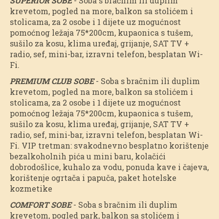
SUPERIOR SOBE
- Soba s bračnim ili duplim
krevetom, pogled na more, balkon sa stolićem i
stolicama, za 2 osobe i 1 dijete uz mogućnost
pomoćnog ležaja 75*200cm, kupaonica s tušem,
sušilo za kosu, klima uređaj, grijanje, SAT TV +
radio, sef, mini-bar, izravni telefon, besplatan Wi-
Fi.
PREMIUM CLUB SOBE
- Soba s bračnim ili duplim
krevetom, pogled na more, balkon sa stolićem i
stolicama, za 2 osobe i 1 dijete uz mogućnost
pomoćnog ležaja 75*200cm, kupaonica s tušem,
sušilo za kosu, klima uređaj, grijanje, SAT TV +
radio, sef, mini-bar, izravni telefon, besplatan Wi-
Fi. VIP tretman: svakodnevno besplatno korištenje
bezalkoholnih pića u mini baru, kolačići
dobrodošlice, kuhalo za vodu, ponuda kave i čajeva,
korištenje ogrtača i papuča, paket hotelske
kozmetike
COMFORT SOBE
- Soba s bračnim ili duplim
krevetom, pogled park, balkon sa stolićem i