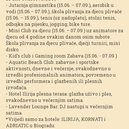
- Jutarnja gimnastika (15.06. – 07.09.), aerobik u
vodi (15.06.– 07.09.), škola plivanja za djecu plivače
(15.06. – 15.09.), tenis (uz nadoplatu), stolni tenis,
odbojka na pijesku, jogging, bike ture.
- Mini Club za djecu (15.06. – 07.09.) uz animatore za
djecu od 4 godine svakim danom osim subote.
Škola plivanja za djecu plivače, dječji turniri, mini
disko.
- Kid’s club i Gaming room Zabava (15.06. - 07.09.)
- Aquatic Beach Club: zabavne i sportske
aktivnosti, dnevne i večernje, svakodnevno u
izvedbi profesionalnih animatora, povremeno u
izvedbi performera i glazbenih ili plesnih
izvođača.
- Hotel Ilirija plesna terasa: glazba uživo i ples,
svakodnevno u večernjim satima.
- Lavender Lounge Bar: DJ nastupi u večernjim
satima.
*Vrijedi samo za hotele: ILIRIJA, KORNATI i
ADRIATIC u Biogradu.