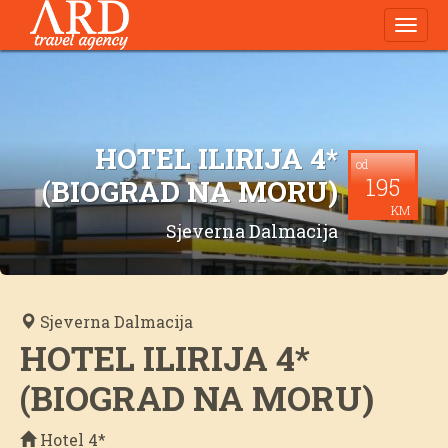
Navig
HOTEL ILIRIJA 4*
od
195
(BIOGRAD NA MORU)
KM
Sjeverna Dalmacija
Sjeverna Dalmacija
HOTEL ILIRIJA 4*
(BIOGRAD NA MORU)
Hotel 4*