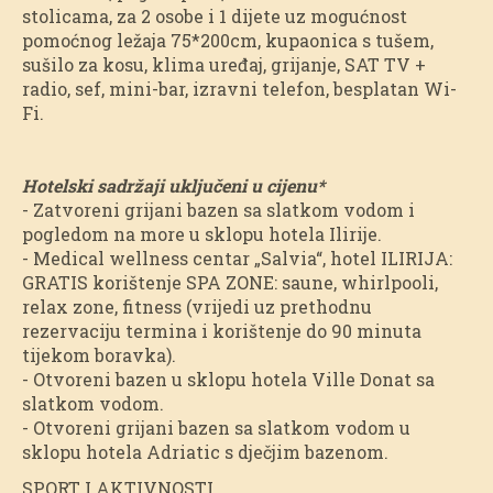
stolicama, za 2 osobe i 1 dijete uz mogućnost
pomoćnog ležaja 75*200cm, kupaonica s tušem,
sušilo za kosu, klima uređaj, grijanje, SAT TV +
radio, sef, mini-bar, izravni telefon, besplatan Wi-
Fi.
Hotelski sadržaji uključeni u cijenu*
- Zatvoreni grijani bazen sa slatkom vodom i
pogledom na more u sklopu hotela Ilirije.
- Medical wellness centar „Salvia“, hotel ILIRIJA:
GRATIS korištenje SPA ZONE: saune, whirlpooli,
relax zone, fitness (vrijedi uz prethodnu
rezervaciju termina i korištenje do 90 minuta
tijekom boravka).
- Otvoreni bazen u sklopu hotela Ville Donat sa
slatkom vodom.
- Otvoreni grijani bazen sa slatkom vodom u
sklopu hotela Adriatic s dječjim bazenom.
SPORT I AKTIVNOSTI