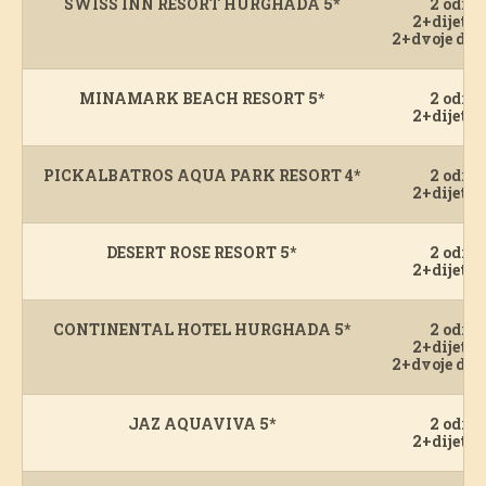
SWISS INN RESORT HURGHADA 5*
2 odras
2+dijete 
2+dvoje djec
MINAMARK BEACH RESORT 5*
2 odras
2+dijete 
PICKALBATROS AQUA PARK RESORT 4*
2 odras
2+dijete 
DESERT ROSE RESORT 5*
2 odras
2+dijete 
CONTINENTAL HOTEL HURGHADA 5*
2 odras
2+dijete 
2+dvoje djec
JAZ AQUAVIVA 5*
2 odras
2+dijete 