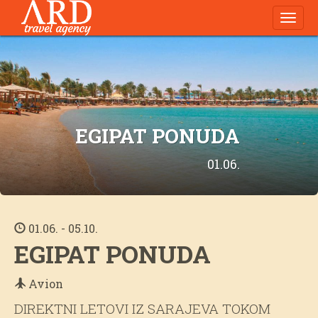
Navig
EGIPAT PONUDA
01.06.
01.06. - 05.10.
EGIPAT PONUDA
Avion
DIREKTNI LETOVI IZ SARAJEVA TOKOM