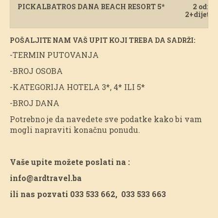
PICKALBATROS DANA BEACH RESORT 5*
2 odras
2+dijete 
POŠALJITE NAM VAŠ UPIT KOJI TREBA DA SADRŽI:
-TERMIN PUTOVANJA
-BROJ OSOBA
-KATEGORIJA HOTELA 3*, 4* ILI 5*
-BROJ DANA
Potrebno je da navedete sve podatke kako bi vam
mogli napraviti konačnu ponudu.
Vaše upite možete poslati na :
info@ardtravel.ba
ili nas pozvati 033 533 662, 033 533 663