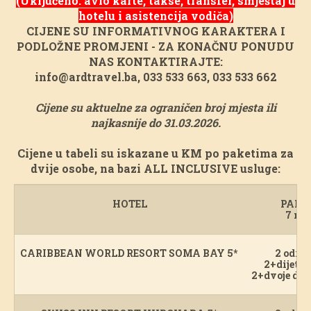
(Uključeno: avio karte, takse, transfer, smještaj u
hotelu i asistencija vodiča)
CIJENE SU INFORMATIVNOG KARAKTERA I
PODLOŽNE PROMJENI - ZA KONAČNU PONUDU
NAS KONTAKTIRAJTE:
info@ardtravel.ba, 033 533 663, 033 533 662
Cijene su aktuelne za ograničen broj mjesta ili
najkasnije do 31.03.2026.
Cijene u tabeli su iskazane u KM po paketima za
dvije osobe, na bazi ALL INCLUSIVE usluge:
HOTEL
PAKE
7 noć
CARIBBEAN WORLD RESORT SOMA BAY 5*
2 odras
2+dijete 
2+dvoje djec