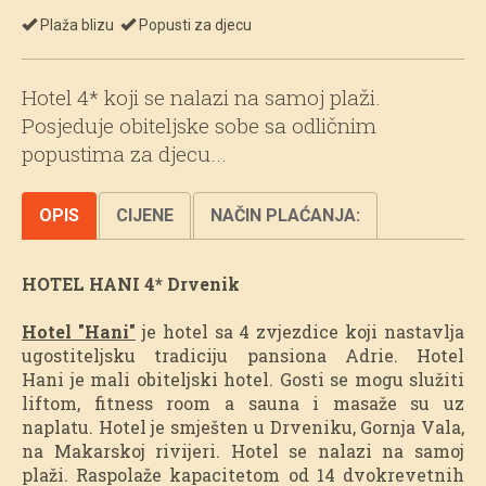
Plaža blizu
Popusti za djecu
Hotel 4* koji se nalazi na samoj plaži.
Posjeduje obiteljske sobe sa odličnim
popustima za djecu...
OPIS
CIJENE
NAČIN PLAĆANJA:
HOTEL HANI 4* Drvenik
Hotel "Hani"
je hotel sa 4 zvjezdice koji nastavlja
ugostiteljsku tradiciju pansiona Adrie. Hotel
Hani je mali obiteljski hotel. Gosti se mogu služiti
liftom, fitness room a sauna i masaže su uz
naplatu. Hotel je smješten u Drveniku, Gornja Vala,
na Makarskoj rivijeri. Hotel se nalazi na samoj
plaži. Raspolaže kapacitetom od 14 dvokrevetnih