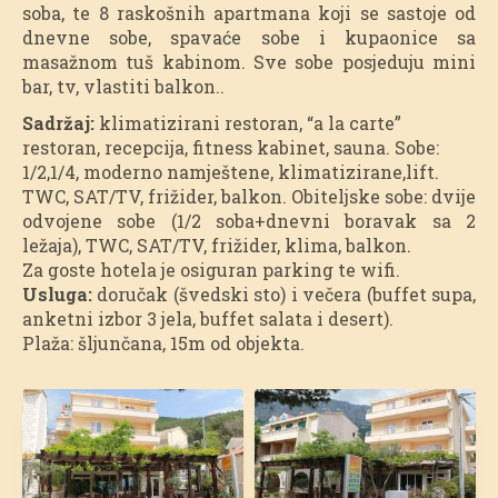
soba, te 8 raskošnih apartmana koji se sastoje od
dnevne sobe, spavaće sobe i kupaonice sa
masažnom tuš kabinom. Sve sobe posjeduju mini
bar, tv, vlastiti balkon..
Sadržaj:
klimatizirani restoran, “a la carte”
restoran, recepcija, fitness kabinet, sauna. Sobe:
1/2,1/4, moderno namještene, klimatizirane,lift.
TWC, SAT/TV, frižider, balkon. Obiteljske sobe: dvije
odvojene sobe (1/2 soba+dnevni boravak sa 2
ležaja), TWC, SAT/TV, frižider, klima, balkon.
Za goste hotela je osiguran parking te wifi.
Usluga:
doručak (švedski sto) i večera (buffet supa,
anketni izbor 3 jela, buffet salata i desert).
Plaža: šljunčana, 15m od objekta.