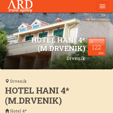
Navig
HOTEL HANI 4*
od
122
(M.DRVENIK)
KM
Drvenik
Drvenik
HOTEL HANI 4*
(M.DRVENIK)
Hotel 4*