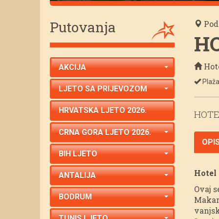
Putovanja
Pod
HO
Hote
AKCIJA
Plaža
LJETO SA PRIJEVOZOM
HRVATSKA LJETO 2026.
HOTE
CRNA GORA LJETO 2026.
OPI
BIH LJETO
Hotel 
ANTALIJA
Ovaj s
BODRUM
Makars
vanjsk
TUNIS LJETO