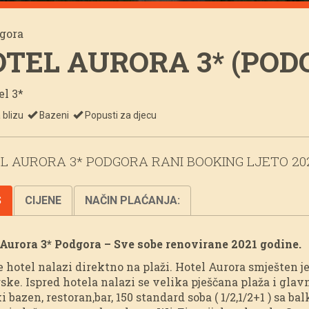
gora
TEL AURORA 3* (POD
l 3*
 blizu
Bazeni
Popusti za djecu
L AURORA 3* PODGORA RANI BOOKING LJETO 20
S
CIJENE
NAČIN PLAĆANJA:
Aurora 3* Podgora – Sve sobe renovirane 2021 godine.
e hotel nalazi direktno na plaži. Hotel Aurora smješten 
ke. Ispred hotela nalazi se velika pješčana plaža i glavn
i bazen, restoran,bar, 150 standard soba ( 1/2,1/2+1 ) sa bal