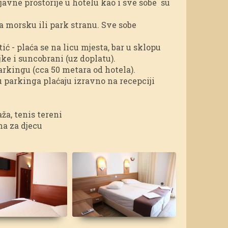
 javne prostorije u hotelu kao i sve sobe su
a morsku ili park stranu. Sve sobe
ić - plaća se na licu mjesta, bar u sklopu
ljke i suncobrani (uz doplatu).
arkingu (cca 50 metara od hotela).
u parkinga plaćaju izravno na recepciji
ža, tenis tereni
na za djecu