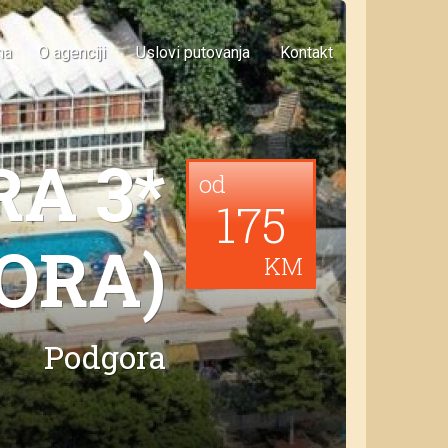
na
O agenciji
Uslovi putovanja
Kontakt
A 3*
od
175
ORA)
KM
Podgora