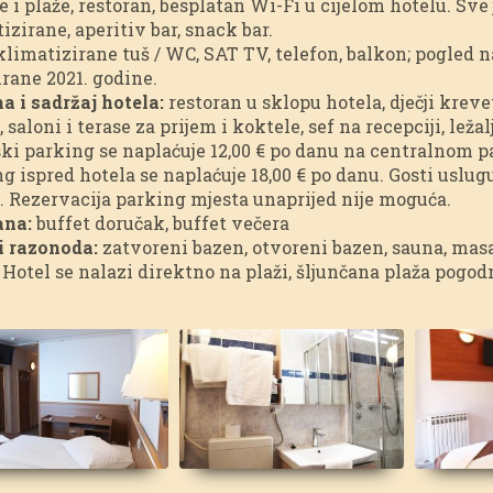
e i plaže, restoran, besplatan Wi-Fi u cijelom hotelu. Sve
izirane, aperitiv bar, snack bar.
limatizirane tuš / WC, SAT TV, telefon, balkon; pogled n
rane 2021. godine.
 i sadržaj hotela:
restoran u sklopu hotela, dječji krevet
, saloni i terase za prijem i koktele, sef na recepciji, leža
ki parking se naplaćuje 12,00 € po danu na centralnom p
g ispred hotela se naplaćuje 18,00 € po danu. Gosti uslug
. Rezervacija parking mjesta unaprijed nije moguća.
ana:
buffet doručak, buffet večera
i razonoda:
zatvoreni bazen, otvoreni bazen, sauna, masa
Hotel se nalazi direktno na plaži, šljunčana plaža pogod