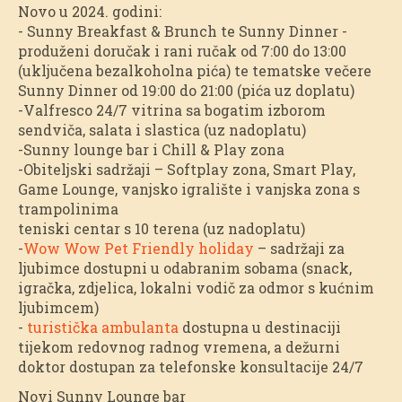
Novo u 2024. godini:
- Sunny Breakfast & Brunch te Sunny Dinner -
produženi doručak i rani ručak od 7:00 do 13:00
(uključena bezalkoholna pića) te tematske večere
Sunny Dinner od 19:00 do 21:00 (pića uz doplatu)
-Valfresco 24/7 vitrina sa bogatim izborom
sendviča, salata i slastica (uz nadoplatu)
-Sunny lounge bar i Chill & Play zona
-Obiteljski sadržaji – Softplay zona, Smart Play,
Game Lounge, vanjsko igralište i vanjska zona s
trampolinima
teniski centar s 10 terena (uz nadoplatu)
-
Wow Wow Pet Friendly holiday
– sadržaji za
ljubimce dostupni u odabranim sobama (snack,
igračka, zdjelica, lokalni vodič za odmor s kućnim
ljubimcem)
-
turistička ambulanta
dostupna u destinaciji
tijekom redovnog radnog vremena, a dežurni
doktor dostupan za telefonske konsultacije 24/7
Novi Sunny Lounge bar