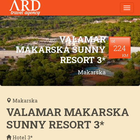
Navig
VALAMAR
od
224
MAKARSKA SUNNY
KM
RESORT 3*
Makarska
Makarska
VALAMAR MAKARSKA
SUNNY RESORT 3*
Hotel 3*