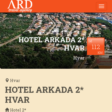
Navig
HOTEL ARKADA 2*
od
112
HVAR
KM
Hvar
Hvar
HOTEL ARKADA 2*
HVAR
Hotel 2*