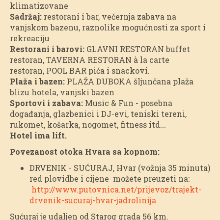
klimatizovane
Sadržaj:
restorani i bar, večernja zabava na
vanjskom bazenu, raznolike mogućnosti za sport i
rekreaciju
Restorani i barovi:
GLAVNI RESTORAN buffet
restoran, TAVERNA RESTORAN à la carte
restoran, POOL BAR pića i snackovi.
Plaža i bazen:
PLAŽA DUBOKA šljunčana plaža
blizu hotela, vanjski bazen
Sportovi i zabava:
Music & Fun - posebna
događanja, glazbenici i DJ-evi, teniski tereni,
rukomet, košarka, nogomet, fitness itd...
Hotel ima lift.
Povezanost otoka Hvara sa kopnom:
DRVENIK - SUĆURAJ, Hvar (vožnja 35 minuta)
red plovidbe i cijene možete preuzeti na:
http://www.putovnica.net/prijevoz/trajekt-
drvenik-sucuraj-hvar-jadrolinija
Sućuraj je udaljen od Starog grada 56 km.