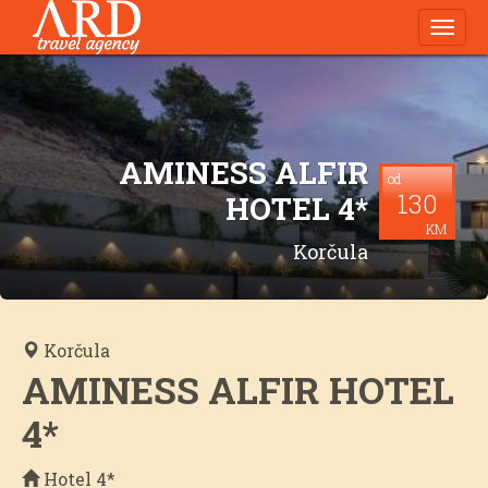
Navig
AMINESS ALFIR
od
130
HOTEL 4*
KM
Korčula
Korčula
AMINESS ALFIR HOTEL
4*
Hotel 4*