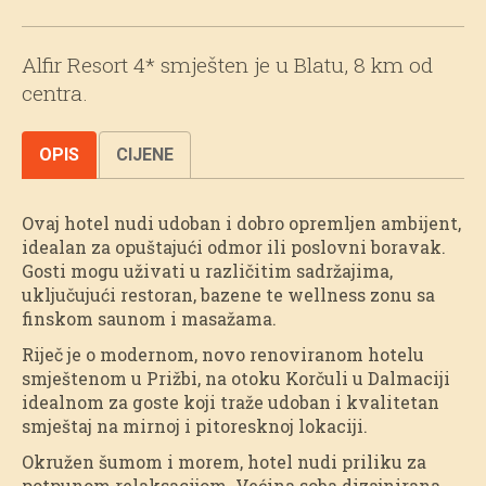
Alfir Resort 4* smješten je u Blatu, 8 km od
centra.
OPIS
CIJENE
Ovaj hotel nudi udoban i dobro opremljen ambijent,
idealan za opuštajući odmor ili poslovni boravak.
Gosti mogu uživati u različitim sadržajima,
uključujući restoran, bazene te wellness zonu sa
finskom saunom i masažama.
Riječ je o modernom, novo renoviranom hotelu
smještenom u Prižbi, na otoku Korčuli u Dalmaciji
idealnom za goste koji traže udoban i kvalitetan
smještaj na mirnoj i pitoresknoj lokaciji.
Okružen šumom i morem, hotel nudi priliku za
potpunom relaksacijom. Većina soba dizajnirana