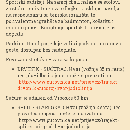
Sportski sadržaji: Na samoj obali nalaze se stolovi
za stolni tenis, teren za odbojku. U sklopu naselja
na raspolaganju su teniska igrališta, te
polivalentna igrališta za badminton, košarku i
mali nogomet. Korištenje sportskih terena je uz
doplatu.
Parking: Hotel posjeduje veliki parking prostor za
goste, dostupan bez nadoplate.
Povezanost otoka Hvara sa kopnom:
DRVENIK - SUĆURAJ, Hvar (vožnja 35 minuta)
red plovidbe i cijene možete preuzeti na :
http://www.putovnica.net/prijevoz/trajekt-
drvenik-sucuraj-hvar-jadrolinija
Sućuraj je udaljen od Vrboske 50 km.
SPLIT - STARI GRAD, Hvar (vožnja 2 sata) red
plovidbe i cijene možete preuzeti na :
http://www.putovnica.net/prijevoz/trajekt-
split-stari-grad-hvar-jadrolinija