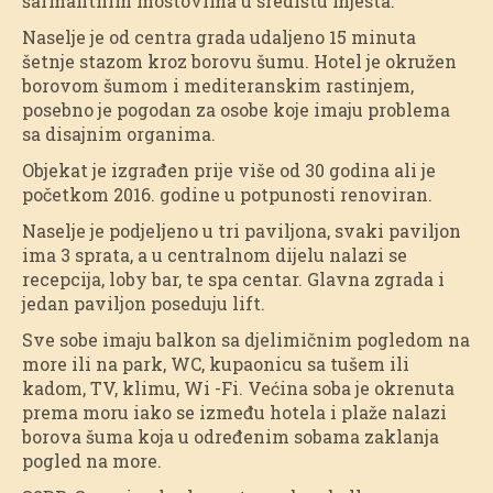
šarmantnim mostovima u središtu mjesta.
Naselje je od centra grada udaljeno 15 minuta
šetnje stazom kroz borovu šumu. Hotel je okružen
borovom šumom i mediteranskim rastinjem,
posebno je pogodan za osobe koje imaju problema
sa disajnim organima.
Objekat je izgrađen prije više od 30 godina ali je
početkom 2016. godine u potpunosti renoviran.
Naselje je podjeljeno u tri paviljona, svaki paviljon
ima 3 sprata, a u centralnom dijelu nalazi se
recepcija, loby bar, te spa centar. Glavna zgrada i
jedan paviljon poseduju lift.
Sve sobe imaju balkon sa djelimičnim pogledom na
more ili na park, WC, kupaonicu sa tušem ili
kadom, TV, klimu, Wi -Fi. Većina soba je okrenuta
prema moru iako se između hotela i plaže nalazi
borova šuma koja u određenim sobama zaklanja
pogled na more.