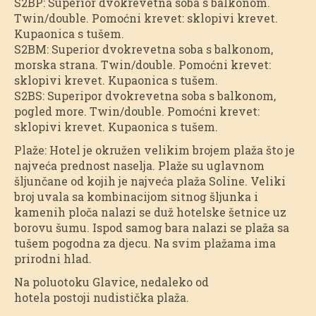
S2BP: Superior dvokrevetna soba s balkonom.
Twin/double. Pomoćni krevet: sklopivi krevet.
Kupaonica s tušem.
S2BM: Superior dvokrevetna soba s balkonom,
morska strana. Twin/double. Pomoćni krevet:
sklopivi krevet. Kupaonica s tušem.
S2BS: Superipor dvokrevetna soba s balkonom,
pogled more. Twin/double. Pomoćni krevet:
sklopivi krevet. Kupaonica s tušem.
Plaže: Hotel je okružen velikim brojem plaža što je
najveća prednost naselja. Plaže su uglavnom
šljunčane od kojih je najveća plaža Soline. Veliki
broj uvala sa kombinacijom sitnog šljunka i
kamenih ploča nalazi se duž hotelske šetnice uz
borovu šumu. Ispod samog bara nalazi se plaža sa
tušem pogodna za djecu. Na svim plažama ima
prirodni hlad.
Na poluotoku Glavice, nedaleko od
hotela postoji nudistička plaža.