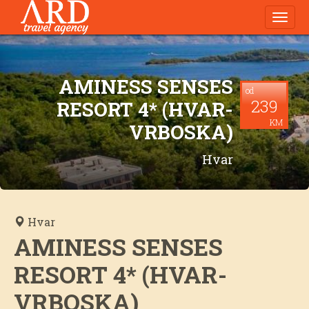
Navig
AMINESS SENSES
od
239
RESORT 4* (HVAR-
KM
VRBOSKA)
Hvar
Hvar
AMINESS SENSES
RESORT 4* (HVAR-
VRBOSKA)